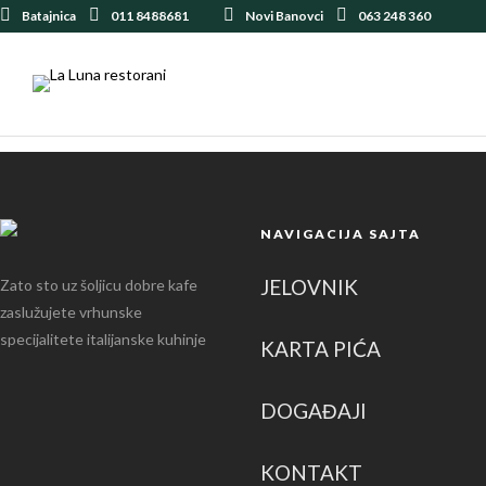
Batajnica
011 8488681
Novi Banovci
063 248 360
NAVIGACIJA SAJTA
JELOVNIK
Zato sto uz šoljicu dobre kafe
zaslužujete vrhunske
specijalitete italijanske kuhinje
KARTA PIĆA
DOGAĐAJI
KONTAKT