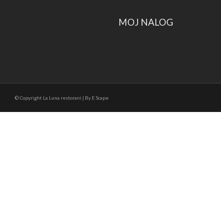
MOJ NALOG
© Copyright La Luna restorani | By E Scape