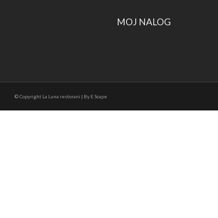
MOJ NALOG
© Copyright La Luna restorani | By E Scape