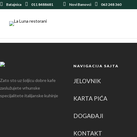
Batajnica
011 8488681
Novi Banovci
063 248 360
NAVIGACIJA SAJTA
JELOVNIK
Zato sto uz šoljicu dobre kafe
zaslužujete vrhunske
specijalitete italijanske kuhinje
KARTA PIĆA
DOGAĐAJI
KONTAKT