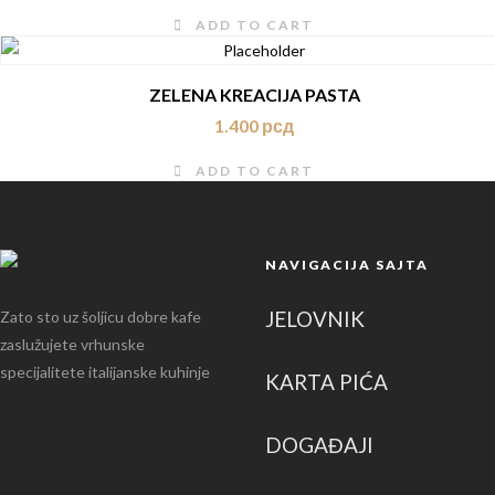
ADD TO CART
ZELENA KREACIJA PASTA
1.400
рсд
ADD TO CART
NAVIGACIJA SAJTA
JELOVNIK
Zato sto uz šoljicu dobre kafe
zaslužujete vrhunske
specijalitete italijanske kuhinje
KARTA PIĆA
DOGAĐAJI