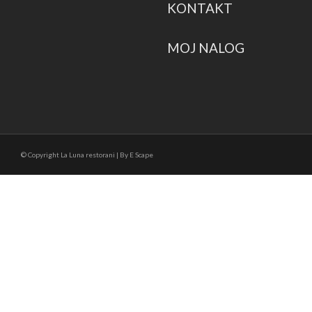
KONTAKT
MOJ NALOG
© Copyright La Luna restorani | By E Scape