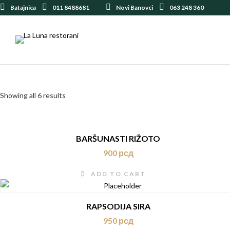
Batajnica
011 8488681
Novi Banovci
063 248 360
Showing all 6 results
BARŠUNASTI RIŽOTO
900
рсд
ADD TO CART
RAPSODIJA SIRA
950
рсд