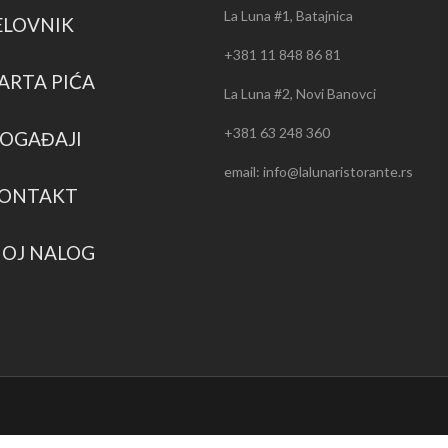
La Luna #1, Batajnica
ELOVNIK
+381 11 848 86 81
ARTA PIĆA
La Luna #2, Novi Banovci
+381 63 248 360
OGAĐAJI
email: info@lalunaristorante.rs
ONTAKT
OJ NALOG