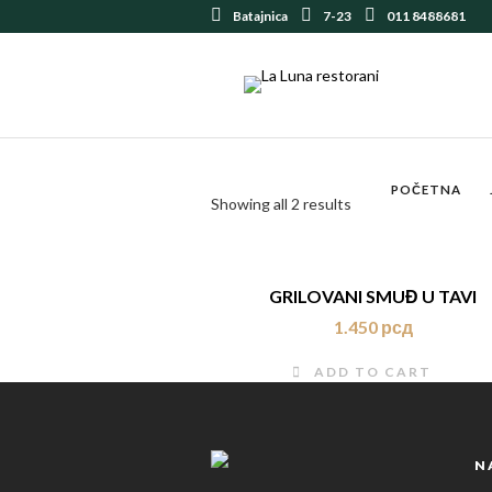
Batajnica
7-23
011 8488681
POČETNA
Showing all 2 results
GRILOVANI SMUĐ U TAVI
1.450
рсд
ADD TO CART
N