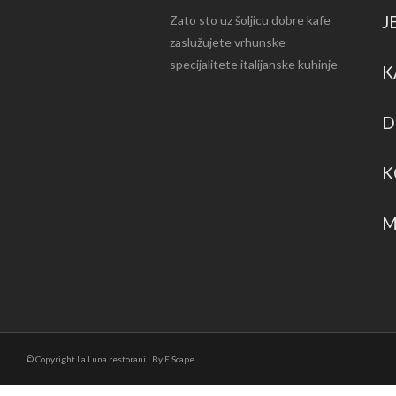
J
Zato sto uz šoljicu dobre kafe
zaslužujete vrhunske
specijalitete italijanske kuhinje
K
D
K
M
© Copyright La Luna restorani | By E Scape