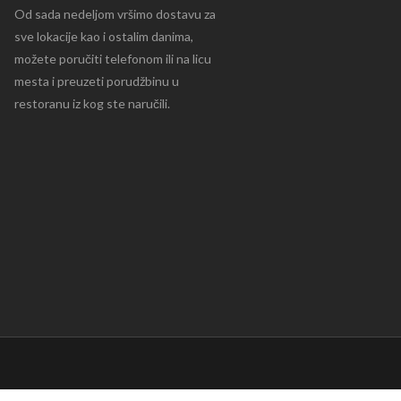
Od sada nedeljom vršimo dostavu za
sve lokacije kao i ostalim danima,
možete poručiti telefonom ili na licu
mesta i preuzeti porudžbinu u
restoranu iz kog ste naručili.