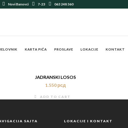
Novi Banovci
7-23
063 248 360
JELOVNIK
KARTA PIĆA
PROSLAVE
LOKACIJE
KONTAKT
JADRANSKI LOSOS
1.550
рсд
ADD TO CART
AVIGACIJA SAJTA
LOKACIJE I KONTAKT