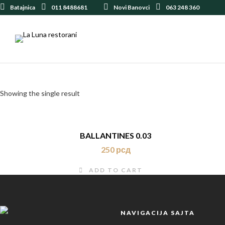
Batajnica
011 8488681
Novi Banovci
063 248 360
Showing the single result
BALLANTINES 0.03
250
рсд
ADD TO CART
NAVIGACIJA SAJTA