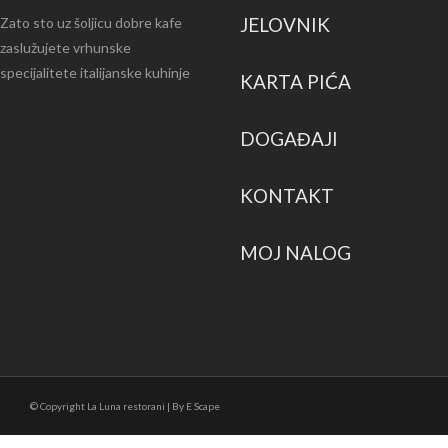
JELOVNIK
Zato sto uz šoljicu dobre kafe
zaslužujete vrhunske
specijalitete italijanske kuhinje
KARTA PIĆA
DOGAĐAJI
KONTAKT
MOJ NALOG
© Copyright La Luna restorani | By E Scape