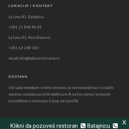
LOKACIJE I KONTAKT
La Luna #1, Batajnica
+381 11 848 86 81
La Luna #2, Novi Banovci
+381 63 248 360
email: info@lalunaristorante.rs
DOSTAVA
Od sada nedeljom vršimo dostavu za sve lokacije kao i ostalim
danima, možete poručiti telefonom ili na licu mesta i preuzeti
porudžbinu u restoranu iz kog ste naručili.
X
Klikni da pozoveš restoran
Batajnicu