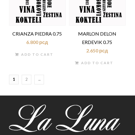
CRIANZA PIEDRA 0.75
MARLON DELON
6.800
рсд
ERDEVIK 0.75
2.650
рсд
ADD TO CART
ADD TO CART
1
2
→