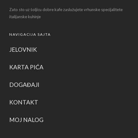
Zato sto uz šoljicu dobre kafe zaslužujete vrhunske specijalitete
italijanske kuhinje
NAVIGACIJA SAJTA
JELOVNIK
KARTA PIĆA
DOGAĐAJI
KONTAKT
MOJ NALOG