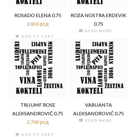
ROSADO ELENA 0.75
ROZA NOSTRA ERDEVIK
2.850
рсд
0.75
READ MORE
ADD TO CART
TRIJUMF ROSE
VARIJANTA
ALEKSANDROVIĆ 0.75
ALEKSANDROVIĆ 0.75
READ MORE
2.700
рсд
ADD TO CART