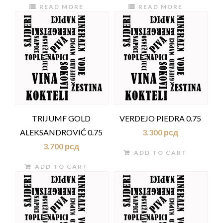
READ MORE
READ MORE
TRIJUMF GOLD
VERDEJO PIEDRA 0.75
ALEKSANDROVIĆ 0.75
3.300
рсд
3.700
рсд
ADD TO CART
ADD TO CART