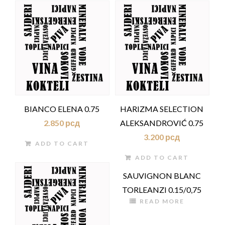
BIANCO ELENA 0.75
HARIZMA SELECTION
2.850
рсд
ALEKSANDROVIĆ 0.75
3.200
рсд
ADD TO CART
ADD TO CART
SAUVIGNON BLANC
TORLEANZI 0.15/0,75
READ MORE