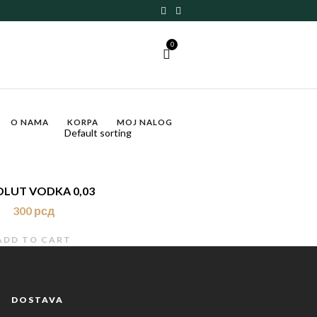
0
O NAMA
KORPA
MOJ NALOG
LUT VODKA 0,03
300
рсд
ADD TO CART
DOSTAVA