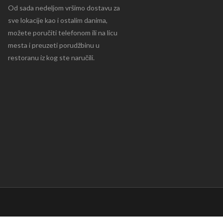
Od sada nedeljom vršimo dostavu za
sve lokacije kao i ostalim danima,
možete poručiti telefonom ili na licu
mesta i preuzeti porudžbinu u
restoranu iz kog ste naručili.