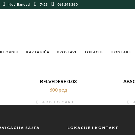
Novi Banovci
7-23
063 248 360
JELOVNIK
KARTA PIĆA
PROSLAVE
LOKACIJE
KONTAKT
BELVEDERE 0.03
ABSO
600
рсд
ADD TO CART
AVIGACIJA SAJTA
LOKACIJE I KONTAKT