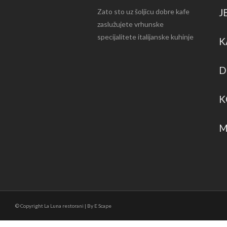
J
Zato sto uz šoljicu dobre kafe
zaslužujete vrhunske
specijalitete italijanske kuhinje
K
D
K
M
© Copyright La Luna restorani | By E Scape