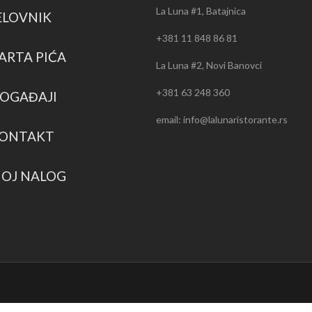
La Luna #1, Batajnica
ELOVNIK
+381 11 848 86 81
ARTA PIĆA
La Luna #2, Novi Banovci
+381 63 248 360
OGAĐAJI
email: info@lalunaristorante.rs
ONTAKT
OJ NALOG