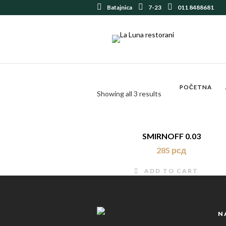
Batajnica
7-23
011 8488681
POČETNA
Showing all 3 results
SMIRNOFF 0.03
285
рсд
ADD TO CART
N