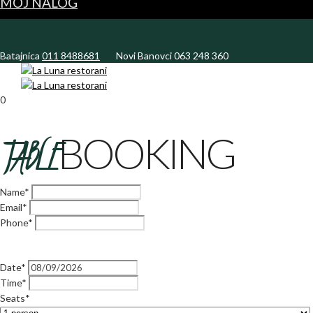
MOJ NALOG
Batajnica
011 8488681
Novi Banovci
063 248 360
0
TABLE
BOOKING
Name*
Email*
Phone*
Date*
Time*
Seats*