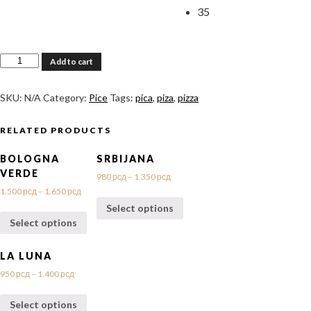
35
BBQ
Add to cart
chicken
quantity
SKU:
N/A
Category:
Pice
Tags:
pica
,
piza
,
pizza
RELATED PRODUCTS
BOLOGNA
SRBIJANA
VERDE
980
рсд
–
1.350
рсд
1.500
рсд
–
1.650
рсд
Select options
Select options
LA LUNA
950
рсд
–
1.400
рсд
Select options