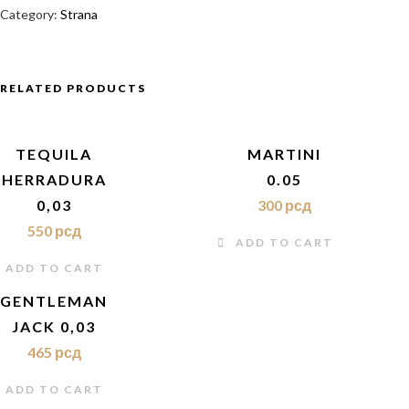
QUANTITY
Category:
Strana
RELATED PRODUCTS
TEQUILA
MARTINI
HERRADURA
0.05
0,03
300
рсд
550
рсд
ADD TO CART
ADD TO CART
GENTLEMAN
JACK 0,03
465
рсд
ADD TO CART