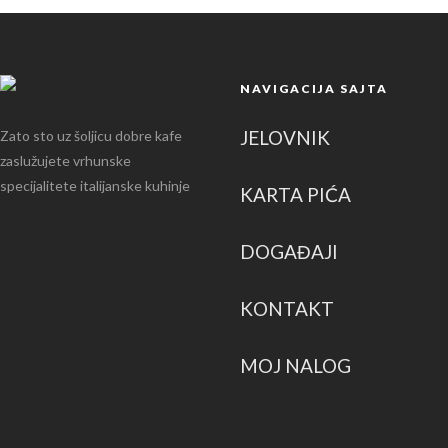
NAVIGACIJA SAJTA
JELOVNIK
Zato sto uz šoljicu dobre kafe
zaslužujete vrhunske
specijalitete italijanske kuhinje
KARTA PIĆA
DOGAĐAJI
KONTAKT
MOJ NALOG