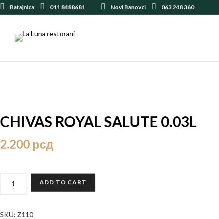
Batajnica
011 8488681
Novi Banovci
063 248 360
CHIVAS ROYAL SALUTE 0.03L
2.200
рсд
CHIVAS
ADD TO CART
ROYAL
SALUTE
0.03L
SKU:
Z110