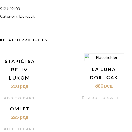
QUANTITY
SKU:
X103
Category:
Doručak
RELATED PRODUCTS
ŠTAPIĆI SA
LA LUNA
BELIM
DORUČAK
LUKOM
680
рсд
200
рсд
ADD TO CART
ADD TO CART
OMLET
285
рсд
ADD TO CART