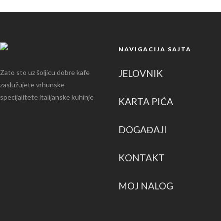
NAVIGACIJA SAJTA
JELOVNIK
Zato sto uz šoljicu dobre kafe
zaslužujete vrhunske
specijalitete italijanske kuhinje
KARTA PIĆA
DOGAĐAJI
KONTAKT
MOJ NALOG