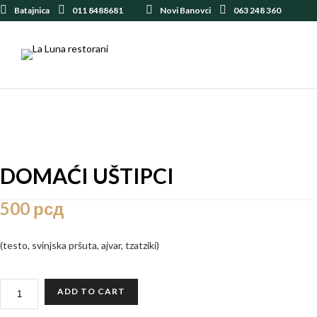
Batajnica
011 8488681
Novi Banovci
063 248 360
DOMAĆI UŠTIPCI
500
рсд
(testo, svinjska pršuta, ajvar, tzatziki)
DOMAĆI
ADD TO CART
UŠTIPCI