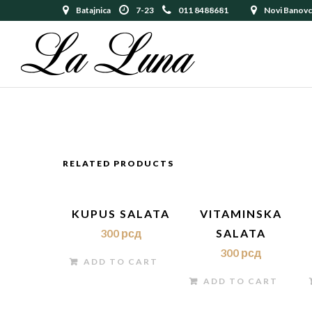
Batajnica
7-23
011 8488681
Novi Banovc
RELATED PRODUCTS
KUPUS SALATA
VITAMINSKA
300
рсд
SALATA
300
рсд
ADD TO CART
ADD TO CART