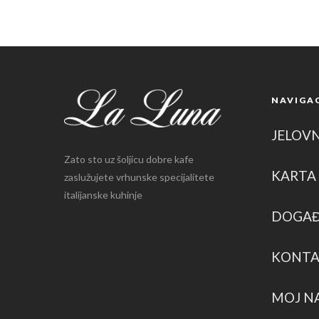
NAVIGAC
JELOV
Zato sto uz šoljicu dobre kafe
KARTA 
zaslužujete vrhunske specijalitete
italijanske kuhinje
DOGAĐ
KONT
MOJ N