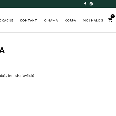
0
OKACIJE
KONTAKT
O NAMA
KORPA
MOJ NALOG
TA
jz, feta sir, plavi luk)