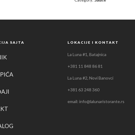
IJA SAJTA
LOKACIJE I KONTAKT
La Luna #1, Batajnica
NIK
+381 11 848 86 81
PIĆA
La Luna #2, Novi Banovci
+381 63 248 360
AJI
email: info@lalunaristorante.rs
AKT
ALOG