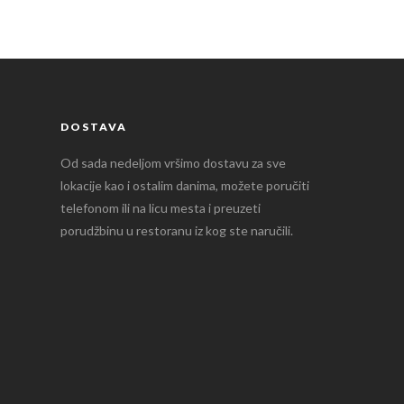
DOSTAVA
Od sada nedeljom vršimo dostavu za sve
lokacije kao i ostalim danima, možete poručiti
telefonom ili na licu mesta i preuzeti
porudžbinu u restoranu iz kog ste naručili.