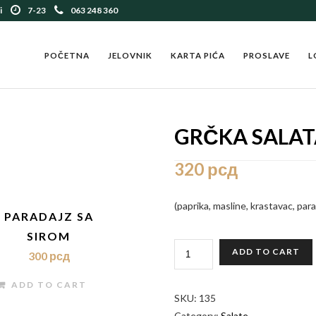
i
7-23
063 248 360
POČETNA
JELOVNIK
KARTA PIĆA
PROSLAVE
L
GRČKA SALA
320
рсд
(paprika, masline, krastavac, parada
PARADAJZ SA
SIROM
GRČKA
ADD TO CART
300
рсд
SALATA
QUANTITY
ADD TO CART
SKU:
135
Category:
Salate