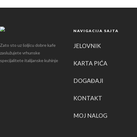
NAVIGACIJA SAJTA
JELOVNIK
Zato sto uz šoljicu dobre kafe
zaslužujete vrhunske
specijalitete italijanske kuhinje
KARTA PIĆA
DOGAĐAJI
KONTAKT
MOJ NALOG