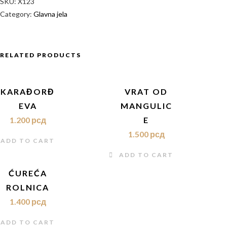
SKU:
X123
Category:
Glavna jela
RELATED PRODUCTS
KARAĐORĐ
VRAT OD
EVA
MANGULIC
1.200
рсд
E
1.500
рсд
ADD TO CART
ADD TO CART
ĆUREĆA
ROLNICA
1.400
рсд
ADD TO CART