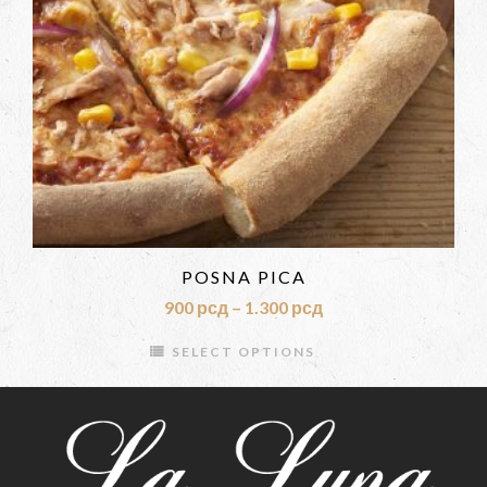
POSNA PICA
900
рсд
–
1.300
рсд
SELECT OPTIONS