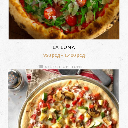
LA LUNA
950
рсд
–
1.400
рсд
SELECT OPTIONS