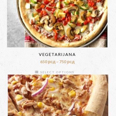
VEGETARIJANA
650
рсд
–
750
рсд
SELECT OPTIONS