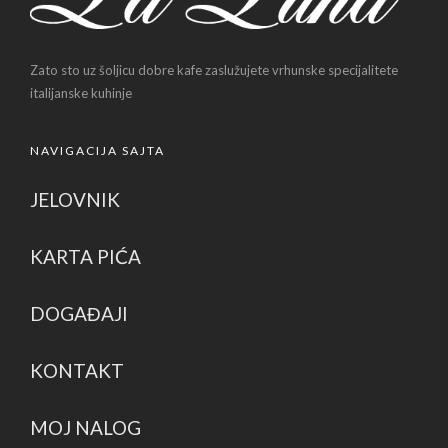
Zato sto uz šoljicu dobre kafe zaslužujete vrhunske specijalitete
italijanske kuhinje
NAVIGACIJA SAJTA
JELOVNIK
KARTA PIĆA
DOGAĐAJI
KONTAKT
MOJ NALOG