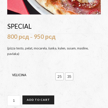
SPECIAL
800
рсд
950
рсд
–
(pizza testo, pelat, mocarela, šunka, kulen, susam, masline,
pavlaka)
VELICINA
25
35
SPECIAL
ADD TO CART
QUANTITY