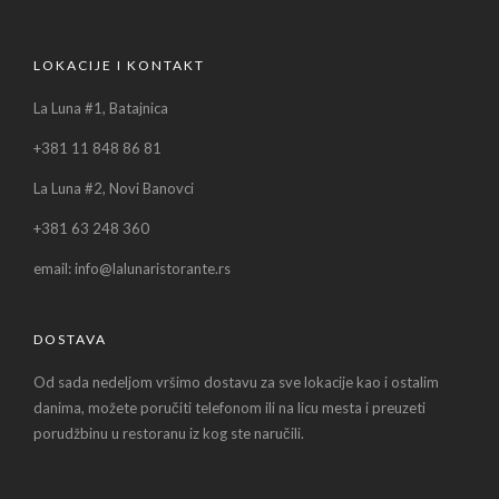
LOKACIJE I KONTAKT
La Luna #1, Batajnica
+381 11 848 86 81
La Luna #2, Novi Banovci
+381 63 248 360
email: info@lalunaristorante.rs
DOSTAVA
Od sada nedeljom vršimo dostavu za sve lokacije kao i ostalim
danima, možete poručiti telefonom ili na licu mesta i preuzeti
porudžbinu u restoranu iz kog ste naručili.