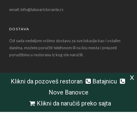
email: info@lalunaristorante.rs
DOSTAVA
Od sada nedeljom vršimo dostavu za sve lokacije kao i ostalim
danima, možete poručiti telefonom ili na licu mesta i preuzeti
porudžbinu u restoranu iz kog ste naručili.
X
Klikni da pozoveš restoran
Batajnicu
Nove Banovce
Klikni da naručiš preko sajta
© Copyright La Luna restorani | By E Scape