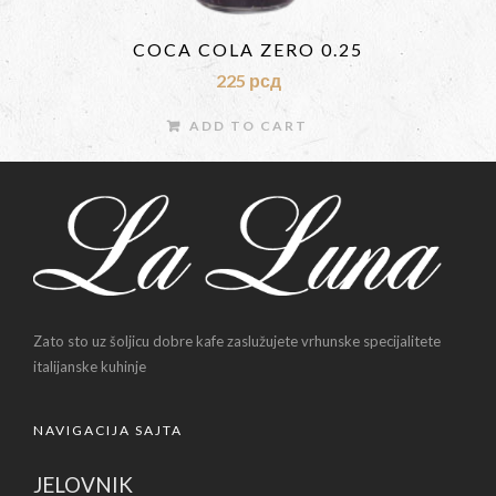
COCA COLA ZERO 0.25
225
рсд
ADD TO CART
Zato sto uz šoljicu dobre kafe zaslužujete vrhunske specijalitete
italijanske kuhinje
NAVIGACIJA SAJTA
JELOVNIK