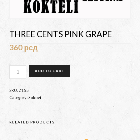
THREE CENTS PINK GRAPE
360
рсд
THREE
ADD TO CART
CENTS
PINK
GRAPE
SKU:
Z155
QUANTITY
Category:
Sokovi
RELATED PRODUCTS