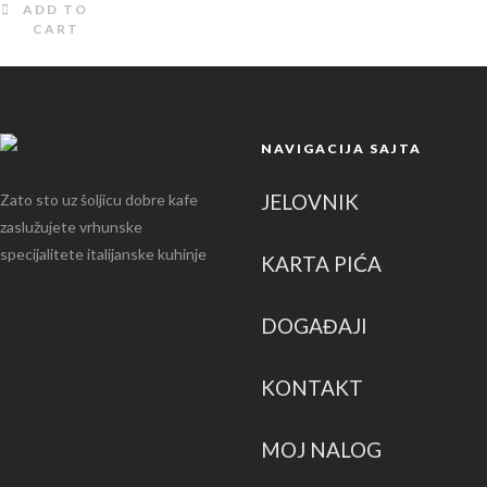
ADD TO
CART
NAVIGACIJA SAJTA
JELOVNIK
Zato sto uz šoljicu dobre kafe
zaslužujete vrhunske
specijalitete italijanske kuhinje
KARTA PIĆA
DOGAĐAJI
KONTAKT
MOJ NALOG