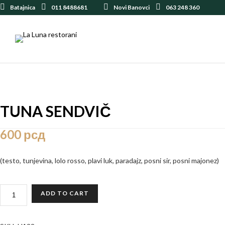
Batajnica
011 8488681
Novi Banovci
063 248 360
TUNA SENDVIČ
600
рсд
(testo, tunjevina, lolo rosso, plavi luk, paradajz, posni sir, posni majonez)
TUNA
ADD TO CART
SENDVIČ
QUANTITY