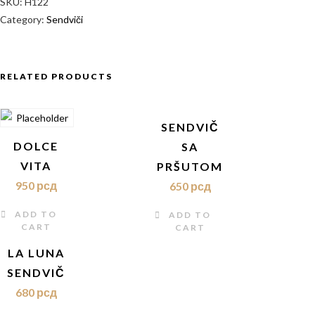
SKU:
H122
Category:
Sendviči
RELATED PRODUCTS
SENDVIČ
DOLCE
SA
VITA
PRŠUTOM
950
рсд
650
рсд
ADD TO
ADD TO
CART
CART
LA LUNA
SENDVIČ
680
рсд