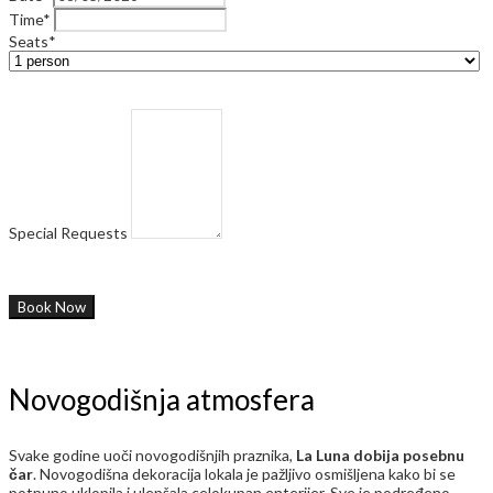
Time*
Seats*
Special Requests
Novogodišnja atmosfera
Svake godine uoči novogodišnjih praznika,
La Luna dobija posebnu
čar
. Novogodišna dekoracija lokala je pažljivo osmišljena kako bi se
potpuno uklopila i ulepšala celokupan enterijer. Sve je podređeno