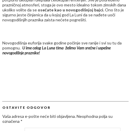
prazničnoj atmosferi, stoga je ovo mesto idealno tokom zimskih dana
ukoliko volite da se
osećate kao u novogodišnjoj bajci.
Ono što je
sigurno jeste činjenica da u kojoj god La Luni da se nađete uoči
novogodišnjih praznika zaista nećete pogrešiti.
Novogodišnja euforija svake godine počinje sve ranije i svi su tu da
pomognu.
U ime celog La Luna tima želimo Vam srećne i uspešne
novogodišnje praznike!
OSTAVITE ODGOVOR
Vaša adresa e-pošte neće biti objavljena.
Neophodna polja su
označena
*