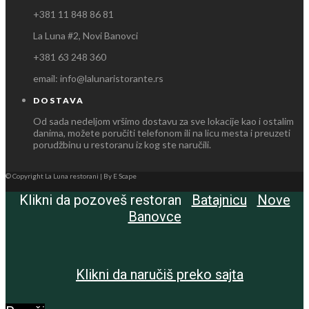
+381 11 848 86 81
La Luna #2, Novi Banovci
+381 63 248 360
email: info@lalunaristorante.rs
DOSTAVA
Od sada nedeljom vršimo dostavu za sve lokacije kao i ostalim
danima, možete poručiti telefonom ili na licu mesta i preuzeti
porudžbinu u restoranu iz kog ste naručili.
© Copyright La Luna restorani | By E Scape
Klikni da pozoveš restoran
Batajnicu
Nove
Banovce
Klikni da naručiš preko sajta