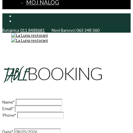
MOJ NALOG
Batajnica
011 8488681
Novi Banovci
063 248 360
TABLE
BOOKING
Name*
Email*
Phone*
Date*