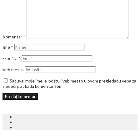
Komentar
*
Ime
*
E-pošta
*
Veb mesto
Sačuvaj moje ime, e-poštu i veb mesto u ovom pregledaču veba za
sledeći put kada komentarišem.