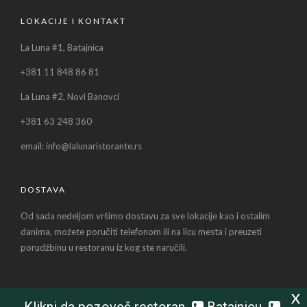
LOKACIJE I KONTAKT
La Luna #1, Batajnica
+381 11 848 86 81
La Luna #2, Novi Banovci
+381 63 248 360
email: info@lalunaristorante.rs
DOSTAVA
Od sada nedeljom vršimo dostavu za sve lokacije kao i ostalim
danima, možete poručiti telefonom ili na licu mesta i preuzeti
porudžbinu u restoranu iz kog ste naručili.
X