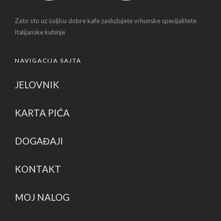
Zato sto uz šoljicu dobre kafe zaslužujete vrhunske specijalitete
italijanske kuhinje
NAVIGACIJA SAJTA
JELOVNIK
KARTA PIĆA
DOGAĐAJI
KONTAKT
MOJ NALOG