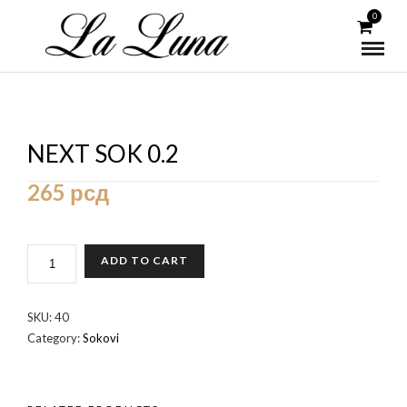
0
NEXT SOK 0.2
265
рсд
NEXT
ADD TO CART
SOK
0.2
QUANTITY
SKU:
40
Category:
Sokovi