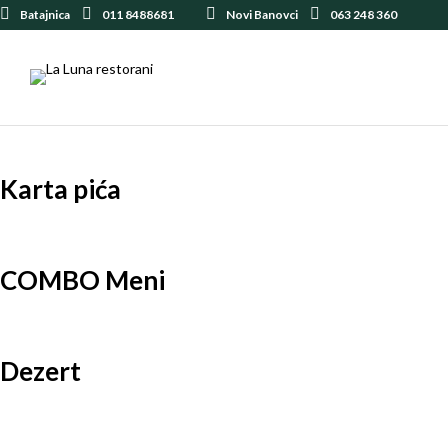
Batajnica
011 8488681
Novi Banovci
063 248 360
Karta pića
COMBO Meni
Dezert