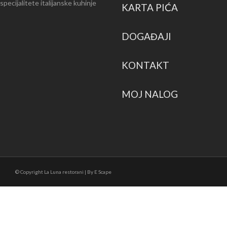
specijalitete italijanske kuhinje
KARTA PIĆA
DOGAĐAJI
KONTAKT
MOJ NALOG
© Copyright La Luna restorani | By E Scape