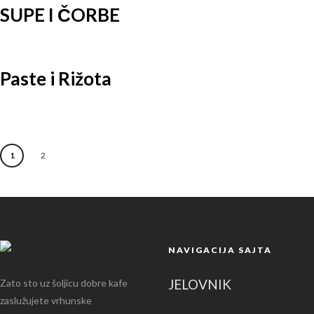
SUPE I ČORBE
Paste i Rižota
1
2
NAVIGACIJA SAJTA
JELOVNIK
Zato sto uz šoljicu dobre kafe
zaslužujete vrhunske